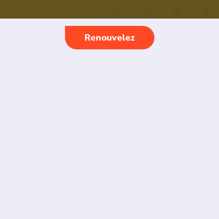
Renouvelez
L’assurance-maladie publique universelle
permettra à des millions de personnes d’avoir
accès aux médicaments dont elles ont besoin sans
se soucier du coût. Renouvelez dès aujourd’hui
votre engagement en vue d’obtenir une
assurance-médicaments publique universelle, et
nous vous enverrons un macaron assurance-
médicaments par la poste afin que vous puissiez
afficher votre soutien.
Faites
vite
, les stocks
sont
limités
!